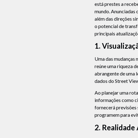
está prestes a receb
mundo. Anunciadas d
além das direções si
o potencial de tran
principais atualiza
1. Visualizaç
Uma das mudanças ma
reúne uma riqueza d
abrangente de uma lo
dados do Street Vie
Ao planejar uma rota
informações como cic
fornecerá previsões 
programem para evit
2. Realidade