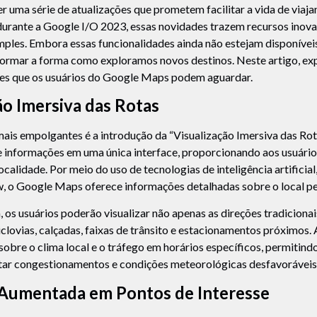
er uma série de atualizações que prometem facilitar a vida de viaja
urante a Google I/O 2023, essas novidades trazem recursos inov
mples. Embora essas funcionalidades ainda não estejam disponíveis 
sformar a forma como exploramos novos destinos. Neste artigo, ex
ções que os usuários do Google Maps podem aguardar.
ão Imersiva das Rotas
is empolgantes é a introdução da “Visualização Imersiva das Rota
e informações em uma única interface, proporcionando aos usuário
calidade. Por meio do uso de tecnologias de inteligência artificial
w, o Google Maps oferece informações detalhadas sobre o local p
, os usuários poderão visualizar não apenas as direções tradicion
lovias, calçadas, faixas de trânsito e estacionamentos próximos. 
sobre o clima local e o tráfego em horários específicos, permitindo
ar congestionamentos e condições meteorológicas desfavoráveis
 Aumentada em Pontos de Interesse