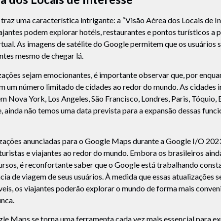
 traz uma característica intrigante: a “Visão Aérea dos Locais de I
ajantes podem explorar hotéis, restaurantes e pontos turísticos a 
rtual. As imagens de satélite do Google permitem que os usuários 
antes mesmo de chegar lá.
ações sejam emocionantes, é importante observar que, por enquan
m um número limitado de cidades ao redor do mundo. As cidades in
em Nova York, Los Angeles, São Francisco, Londres, Paris, Tóquio, 
, ainda não temos uma data prevista para a expansão dessas funci
izações anunciadas para o Google Maps durante a Google I/O 20
e turistas e viajantes ao redor do mundo. Embora os brasileiros ai
cursos, é reconfortante saber que o Google está trabalhando cons
cia de viagem de seus usuários. À medida que essas atualizações 
is, os viajantes poderão explorar o mundo de forma mais conveni
unca.
le Maps se torna uma ferramenta cada vez mais essencial para ex