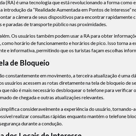
da (RA) é uma tecnologia que está revolucionando a forma como
 a introdução da “Realidade Aumentada em Pontos de Interesse” n
ontar a câmera de seus dispositivos para encontrar rapidamente ca
s e paradas de transporte público nas proximidades.
 além. Os usuários também podem usar a RA para obter informaçõe
 como horário de funcionamento e horários de pico. Isso torna a 
nte e informativa, permitindo que os turistas façam escolhas infor
Tela de Bloqueio
tão constantemente em movimento, a terceira atualização é uma d
s usuários acessem as rotas diretamente na tela de bloqueio de se
ca que não é mais necessário desbloquear o telefone para verificar 
mado de chegada e outras atualizações relevantes.
simplifica consideravelmente a experiência do usuário, tornando-a
possível realizar consultas rápidas enquanto mantém o telefone b
 segurança durante a condução.
a dos Locais de Interesse