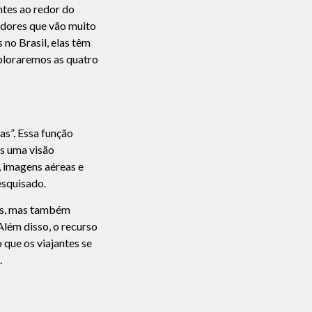
ntes ao redor do
adores que vão muito
no Brasil, elas têm
ploraremos as quatro
s”. Essa função
s uma visão
, imagens aéreas e
esquisado.
ais, mas também
Além disso, o recurso
 que os viajantes se
.