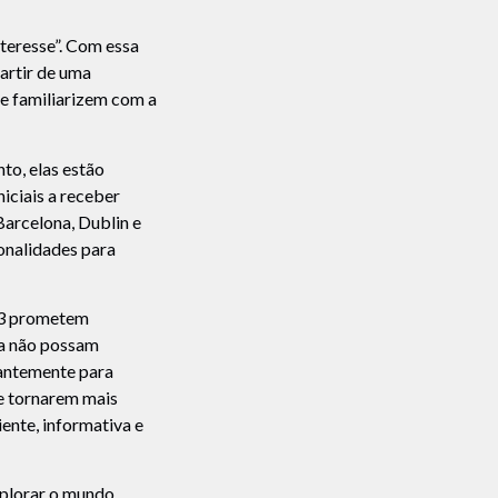
nteresse”. Com essa
partir de uma
se familiarizem com a
to, elas estão
iciais a receber
Barcelona, Dublin e
onalidades para
23 prometem
nda não possam
tantemente para
se tornarem mais
ente, informativa e
plorar o mundo,