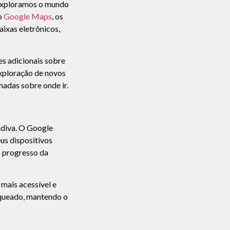
 exploramos o mundo
o
Google Maps
, os
ixas eletrônicos,
s adicionais sobre
exploração de novos
madas sobre onde ir.
ádiva. O Google
us dispositivos
o progresso da
 mais acessível e
loqueado, mantendo o