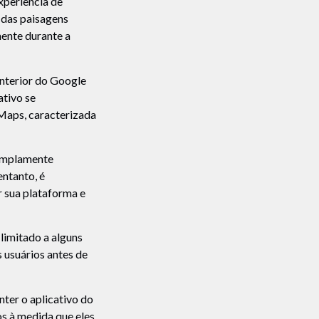
xperiência de
 das paisagens
mente durante a
anterior do Google
tivo se
 Maps, caracterizada
 amplamente
entanto, é
 sua plataforma e
 limitado a alguns
 usuários antes de
nter o aplicativo do
os à medida que eles