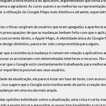
elogiam a nova estética do aplicativo, argumentando que torna a e
rna e agradável. As cores suaves e as melhorias na representação
r a utilização do Google Maps mais intuitiva e atraente, especial
mas críticas surgiram de usuários que eram apegados à aparência 
m preocupações de que as mudanças tenham feito com que o aplica
 concorrente direto, o Apple Maps. A identidade única do Google
e design distintivo, parece ter sido comprometida para alguns.
ar que a resistência à mudança é comum em relação a aplicativos
pessoas se acostumam com determinadas interfaces e recursos. No 
cer que o Google está constantemente trabalhando para melhorar
r experiência possível aos seus usuários.
dade da atualização, ela parece estar em fase de teste, com acesso
. Isso sugere que o Google está monitorando de perto a reação dos
udanças em uma escala mais ampla.
s opiniões individuais sobre a atualização, uma coisa é certa: ma
do é essencial para aproveitar as novas funcionalidades e recurs