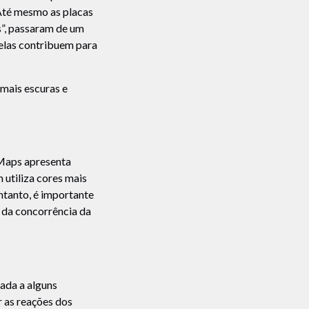
 Até mesmo as placas
s”, passaram de um
elas contribuem para
mais escuras e
 Maps apresenta
utiliza cores mais
ntanto, é importante
 da concorrência da
tada a alguns
r as reações dos