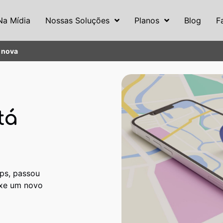
Na Mídia
Nossas Soluções
Planos
Blog
F
 nova
tá
ps, passou
uxe um novo