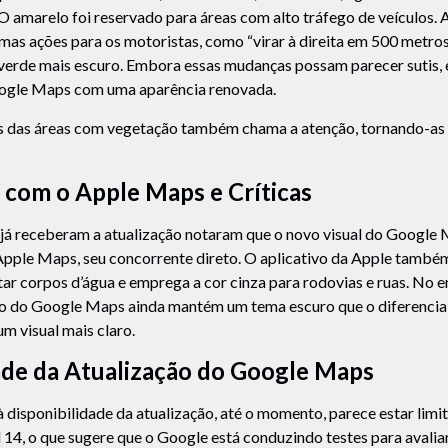
 O amarelo foi reservado para áreas com alto tráfego de veículos.
mas ações para os motoristas, como “virar à direita em 500 metro
 verde mais escuro. Embora essas mudanças possam parecer sutis, 
oogle Maps com uma aparência renovada.
es das áreas com vegetação também chama a atenção, tornando-as 
com o Apple Maps e Críticas
 já receberam a atualização notaram que o novo visual do Google
pple Maps, seu concorrente direto. O aplicativo da Apple também 
tar corpos d’água e emprega a cor cinza para rodovias e ruas. No e
ão do Google Maps ainda mantém um tema escuro que o diferencia
um visual mais claro.
ade da Atualização do Google Maps
à disponibilidade da atualização, até o momento, parece estar limi
 14, o que sugere que o Google está conduzindo testes para avalia