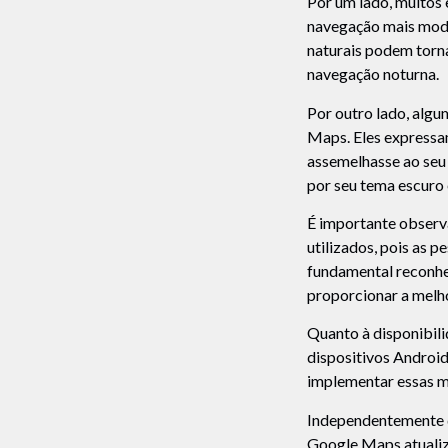
Por um lado, muitos 
navegação mais mode
naturais podem torna
navegação noturna.
Por outro lado, algu
Maps. Eles expressa
assemelhasse ao seu
por seu tema escuro 
É importante observ
utilizados, pois as 
fundamental reconhe
proporcionar a melho
Quanto à disponibili
dispositivos Android
implementar essas m
Independentemente da
Google Maps atualiza