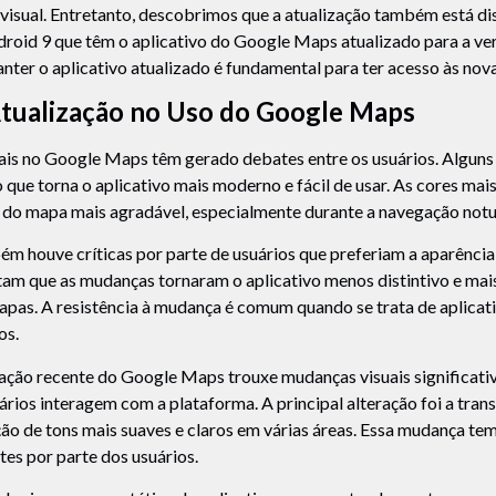
 visual. Entretanto, descobrimos que a atualização também está di
roid 9 que têm o aplicativo do Google Maps atualizado para a ver
anter o aplicativo atualizado é fundamental para ter acesso às nov
tualização no Uso do Google Maps
ais no Google Maps têm gerado debates entre os usuários. Alguns
 que torna o aplicativo mais moderno e fácil de usar. As cores ma
o do mapa mais agradável, especialmente durante a navegação notu
ém houve críticas por parte de usuários que preferiam a aparênci
am que as mudanças tornaram o aplicativo menos distintivo e ma
apas. A resistência à mudança é comum quando se trata de aplicat
os.
zação recente do Google Maps trouxe mudanças visuais significat
rios interagem com a plataforma. A principal alteração foi a tra
o de tons mais suaves e claros em várias áreas. Essa mudança te
tes por parte dos usuários.