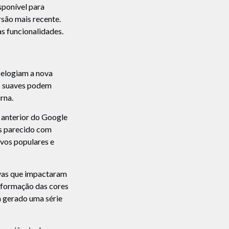
sponível para
são mais recente.
as funcionalidades.
 elogiam a nova
is suaves podem
rna.
a anterior do Google
is parecido com
ivos populares e
ivas que impactaram
nsformação das cores
m gerado uma série