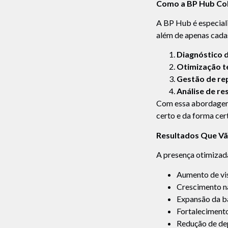
Como a BP Hub Col
A BP Hub é especiali
além de apenas cadas
Diagnóstico 
Otimização té
Gestão de re
Análise de re
Com essa abordagem,
certo e da forma cer
Resultados Que Vão
A presença otimizada
Aumento de vis
Crescimento n
Expansão da ba
Fortaleciment
Redução de de