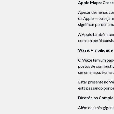
Apple Maps: Cresc
Apesar de menos com
da Apple — ou seja, 
significar perder um
A Apple também tem s
com um perfil consis
Waze: Visibilidad
O Waze tem um papel
postos de combustíve
ser um mapa, é uma c
Estar presente no W
está passando por per
Diretórios Comple
Além dos três gigant