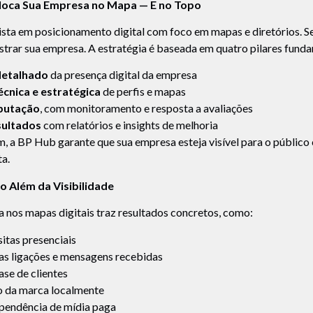
oca Sua Empresa no Mapa — E no Topo
sta em posicionamento digital com foco em mapas e diretórios. Se
trar sua empresa. A estratégia é baseada em quatro pilares funda
detalhado
da presença digital da empresa
cnica e estratégica
de perfis e mapas
putação
, com monitoramento e resposta a avaliações
sultados
com relatórios e insights de melhoria
 a BP Hub garante que sua empresa esteja visível para o público
ta.
 Além da Visibilidade
 nos mapas digitais traz resultados concretos, como:
itas presenciais
as ligações e mensagens recebidas
se de clientes
o da marca localmente
pendência de mídia paga