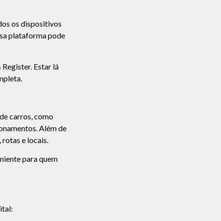
os os dispositivos
ssa plataforma pode
egister. Estar lá
mpleta.
de carros, como
cionamentos. Além de
rotas e locais.
eniente para quem
tal: