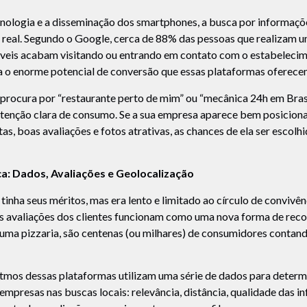
nologia e a disseminação dos smartphones, a busca por informaçõe
real. Segundo o Google, cerca de 88% das pessoas que realizam u
óveis acabam visitando ou entrando em contato com o estabelec
ra o enorme potencial de conversão que essas plataformas oferece
ocura por “restaurante perto de mim” ou “mecânica 24h em Brasíli
tenção clara de consumo. Se a sua empresa aparece bem posicion
s, boas avaliações e fotos atrativas, as chances de ela ser escol
a: Dados, Avaliações e Geolocalização
tinha seus méritos, mas era lento e limitado ao círculo de convivên
 as avaliações dos clientes funcionam como uma nova forma de re
uma pizzaria, são centenas (ou milhares) de consumidores contand
itmos dessas plataformas utilizam uma série de dados para determ
mpresas nas buscas locais: relevância, distância, qualidade das 