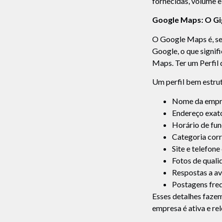
fornecidas, volume e
Google Maps: O Gi
O Google Maps é, sem
Google, o que signif
Maps. Ter um Perfil
Um perfil bem estru
Nome da empr
Endereço exat
Horário de fu
Categoria corr
Site e telefone
Fotos de quali
Respostas a av
Postagens fre
Esses detalhes fazem
empresa é ativa e rel