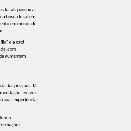
s locais passou a
ma busca local em
imento em menos de
m.
a”, ela está
ada, com
hida aumentam
cia das pessoas. Já
comendação: em vez
o suas experiências
inar o
informações