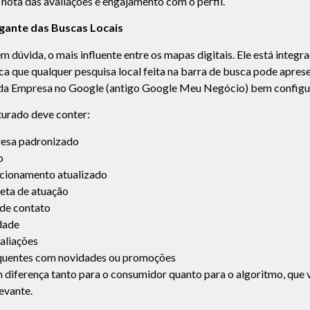
 nota das avaliações e engajamento com o perfil.
gante das Buscas Locais
 dúvida, o mais influente entre os mapas digitais. Ele está integ
ica que qualquer pesquisa local feita na barra de busca pode apres
 da Empresa no Google (antigo Google Meu Negócio) bem configu
turado deve conter:
esa padronizado
o
ncionamento atualizado
eta de atuação
 de contato
dade
aliações
quentes com novidades ou promoções
 diferença tanto para o consumidor quanto para o algoritmo, que 
evante.