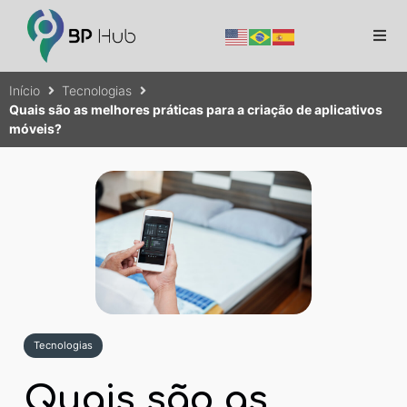
Início
Tecnologias
Quais são as melhores práticas para a criação de aplicativos
móveis?
Tecnologias
Quais são as